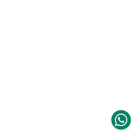
© 2025. All rights 
وثيقة العمل الحر 
الرقم FL-241346136
reserved.